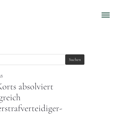
Suchen
08
orts absolviert
greich
rstrafverteidiger-