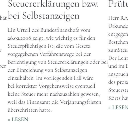
Steuererklärungen bzw.
Prüf
bei Selbstanzeigen
hat
Herr RA 
Urkunde 
Ein Urteil des Bundesfinanzhofs vom
entgegen
28.02.2008 zeigt, wie wichtig es für den
Bestehen
Steuerpflichtigen ist, die vom Gesetz
r
zumSteue
vorgegebenen Verfahrenswege bei der
Der Lehr
Berichtigung von Steuererklärungen oder bei
ber
und im L
der Einreichung von Selbstanzeigen
anspruch
einzuhalten. Im vorliegenden Fall wäre
des proz
bei korrekter Vorgehensweise eventuell
Steuerst
keine Steuer mehr nachzuzahlen gewesen,
Korts ha
weil das Finanzamt die Verjährungsfristen
» LESE
überschritten hatte.
» LESEN