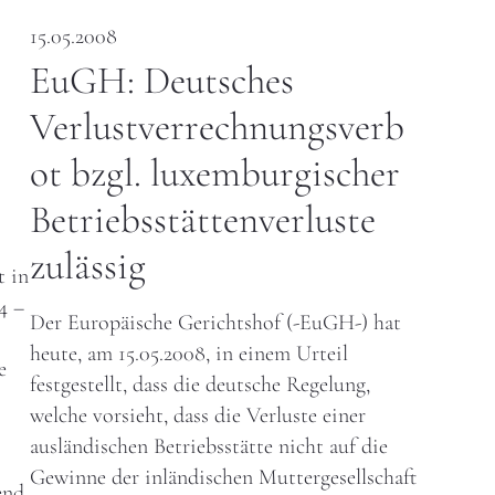
15.05.2008
EuGH: Deutsches
Verlustverrechnungsverb
ot bzgl. luxemburgischer
Betriebsstättenverluste
zulässig
t in
4 –
Der Europäische Gerichtshof (-EuGH-) hat
heute, am 15.05.2008, in einem Urteil
e
festgestellt, dass die deutsche Regelung,
welche vorsieht, dass die Verluste einer
ausländischen Betriebsstätte nicht auf die
Gewinne der inländischen Muttergesellschaft
end