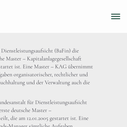
 Dienstleistungsaufsicht (BaFin) die
he Master – Kapitalanlagegesellschaft
estartet ist. Eine Master – KAG übernimmt
aben organisatorischer, rechtlicher und
Buchhaltung und der Verwaltung auch die
ndesanstalt für Dienstleistungsaufsicht
 erste deutsche Master –
ilt, die am 12.01.2005 gestartet ist. Eine
nds-Manager sämtliche Aufgaben