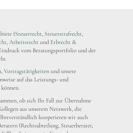
biete (
Steuerrecht
,
Steuerstrafrecht
,
cht
,
Arbeitsrecht
und
Erbrecht &
n Eindruck vom Beratungsportfolio und der
ln.
n,
Vortragstätigkeiten
und unsere
nweise auf das Leistungs- und
 können.
sammen, ob sich Ihr Fall zur Übernahme
Kollegen aus unserem Netzwerk, die
lbstverständlich kooperieren wir auch
eratern (Rechtsabteilung, Steuerberater,