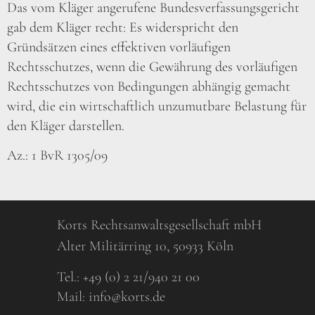
Das vom Kläger angerufene Bundesverfassungsgericht
gab dem Kläger recht: Es widerspricht den
Gründsätzen eines effektiven vorläufigen
Rechtsschutzes, wenn die Gewährung des vorläufigen
Rechtsschutzes von Bedingungen abhängig gemacht
wird, die ein wirtschaftlich unzumutbare Belastung für
den Kläger darstellen.
Az.: 1 BvR 1305/09
Korts Rechtsanwaltsgesellschaft mbH
Alter Militärring 10, 50933 Köln
Tel.:
+49 (0) 2 21/940 21 00
Mail:
info@korts.de