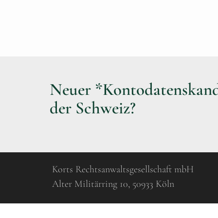
Neuer *Kontodatenskand
der Schweiz?
Korts Rechtsanwaltsgesellschaft mbH
Alter Militärring 10, 50933 Köln