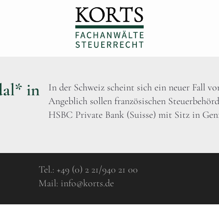
al* in
In der Schweiz scheint sich ein neuer Fall v
Angeblich sollen französischen Steuerbehö
HSBC Private Bank (Suisse) mit Sitz in Genf
Tel.:
+49 (0) 2 21/940 21 00
Mail:
info@korts.de