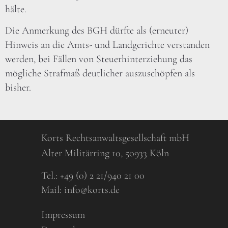
hälte.
Die Anmerkung des BGH dürfte als (erneuter)
Hinweis an die Amts- und Landgerichte verstanden
werden, bei Fällen von Steuerhinterziehung das
mögliche Strafmaß deutlicher auszuschöpfen als
bisher.
Korts Rechtsanwaltsgesellschaft mbH
Alter Militärring 10, 50933 Köln
Tel.:
+49 (0) 2 21/940 21 00
Mail:
info@korts.de
Impressum