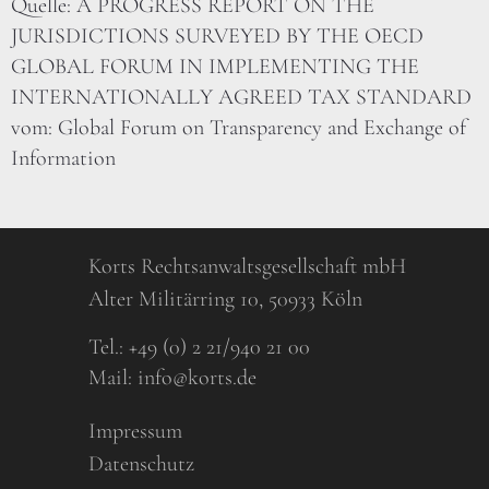
Quelle: A PROGRESS REPORT ON THE
JURISDICTIONS SURVEYED BY THE OECD
GLOBAL FORUM IN IMPLEMENTING THE
INTERNATIONALLY AGREED TAX STANDARD
vom: Global Forum on Transparency and Exchange of
Information
Korts Rechtsanwaltsgesellschaft mbH
Alter Militärring 10, 50933 Köln
Tel.:
+49 (0) 2 21/940 21 00
Mail:
info@korts.de
Impressum
Datenschutz