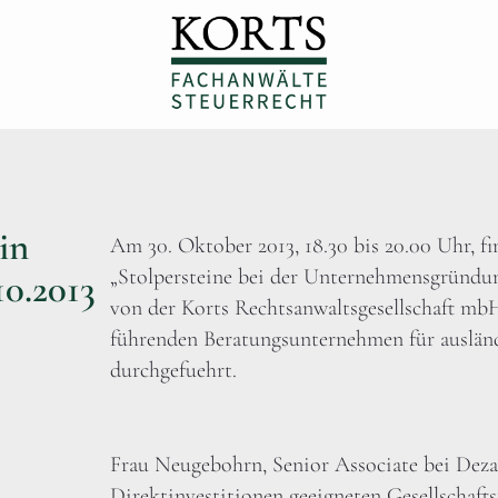
in
Am 30. Oktober 2013, 18.30 bis 20.00 Uhr, f
„Stolpersteine bei der Unternehmensgründun
0.2013
von der Korts Rechtsanwaltsgesellschaft m
führenden Beratungsunternehmen für ausländ
durchgefuehrt.
Frau Neugebohrn, Senior Associate bei Dezan
Direktinvestitionen geeigneten Gesellschafts