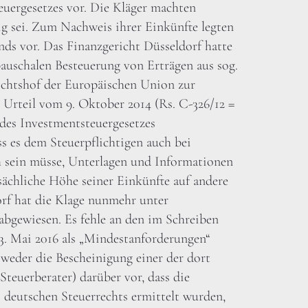
uergesetzes vor. Die Kläger machten
ig sei. Zum Nachweis ihrer Einkünfte legten
onds vor. Das Finanzgericht Düsseldorf hatte
auschalen Besteuerung von Erträgen aus sog.
ichtshof der Europäischen Union zur
 Urteil vom 9. Oktober 2014 (Rs. C-326/12 =
 des Investmentsteuergesetzes
s es dem Steuerpflichtigen auch bei
 sein müsse, Unterlagen und Informationen
ächliche Höhe seiner Einkünfte auf andere
orf hat die Klage nunmehr unter
abgewiesen. Es fehle an den im Schreiben
. Mai 2016 als „Mindestanforderungen“
weder die Bescheinigung einer der dort
Steuerberater) darüber vor, dass die
 deutschen Steuerrechts ermittelt wurden,