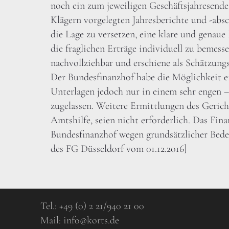
noch ein zum jeweiligen Geschäftsjahresende
Klägern vorgelegten Jahresberichte und -abs
die Lage zu versetzen, eine klare und genau
die fraglichen Erträge individuell zu bemess
nachvollziehbar und erschiene als Schätzung
Der Bundesfinanzhof habe die Möglichkeit e
Unterlagen jedoch nur in einem sehr engen 
zugelassen. Weitere Ermittlungen des Geric
Amtshilfe, seien nicht erforderlich. Das Fin
Bundesfinanzhof wegen grundsätzlicher Bedeu
des FG Düsseldorf vom 01.12.2016]
Tel.:
+49 (0) 2 21/940 21 00
Mail:
info@korts.de