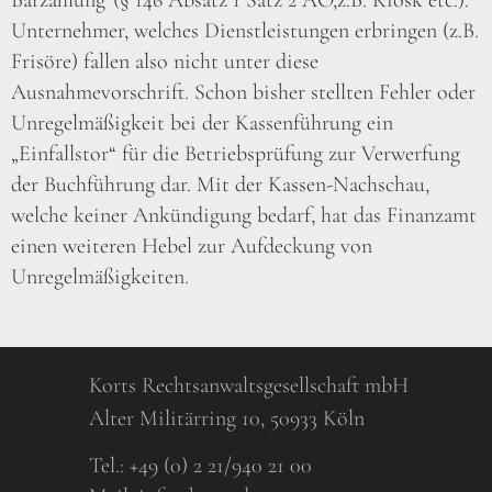
Barzahlung“(§ 146 Absatz 1 Satz 2 AO,z.B. Kiosk etc.).
Unternehmer, welches Dienstleistungen erbringen (z.B.
Frisöre) fallen also nicht unter diese
Ausnahmevorschrift. Schon bisher stellten Fehler oder
Unregelmäßigkeit bei der Kassenführung ein
„Einfallstor“ für die Betriebsprüfung zur Verwerfung
der Buchführung dar. Mit der Kassen-Nachschau,
welche keiner Ankündigung bedarf, hat das Finanzamt
einen weiteren Hebel zur Aufdeckung von
Unregelmäßigkeiten.
Korts Rechtsanwaltsgesellschaft mbH
Alter Militärring 10, 50933 Köln
Tel.:
+49 (0) 2 21/940 21 00