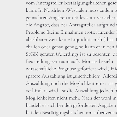
vom Antragsteller Bestätigungshäkchen gese
kann. In Nordrhein-Westfalen muss zudem pe
gemachten Angaben an Eides statt versichert
die Angabe, dass der Antragsteller aufgrund
Probleme (keine Einnahmen trotz laufender F
absehbarer Zeit keine Liquidität mehr) hat. I
ehrlich oder genau genug, so kann er in den 
StGB) geraten (Allerdings ist zu beachten, da
Beurteilungszeitraum auf 3 Monate bezieht –
wirtschaftliche Prognose gefordert wird.) Hier
spätere Auszahlung ist „unerheblich“. Allerd
Auszahlung noch die Möglichkeit einer täti
verhindert wird. Ist die Auszahlung jedoch be
Möglichkeiten nicht mehr. Nach der wohl mi
handelt es sich bei den geforderten Angaben 
bei den Bestätigungshäkchen um subenventio