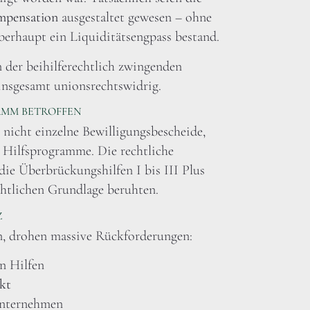
mpensation
ausgestaltet gewesen – ohne
erhaupt ein Liquiditätsengpass bestand.
n der beihilferechtlich zwingenden
nsgesamt unionsrechtswidrig.
AMM BETROFFEN
nicht einzelne Bewilligungsbescheide,
 Hilfsprogramme. Die rechtliche
die Überbrückungshilfen I bis III Plus
echtlichen Grundlage beruhten.
Z
en, drohen massive Rückforderungen:
n Hilfen
kt
Unternehmen