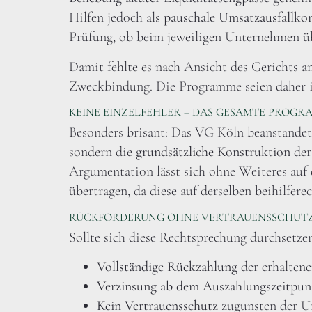
Hilfen jedoch als
pauschale Umsatzausfallko
Prüfung, ob beim jeweiligen Unternehmen üb
Damit fehlte es nach Ansicht des Gerichts a
Zweckbindung. Die Programme seien daher i
KEINE EINZELFEHLER – DAS GESAMTE PROGR
Besonders brisant: Das VG Köln beanstandet 
sondern die
grundsätzliche Konstruktion
der
Argumentation lässt sich ohne Weiteres auf 
übertragen, da diese auf derselben beihilfer
RÜCKFORDERUNG OHNE VERTRAUENSSCHUT
Sollte sich diese Rechtsprechung durchsetz
Vollständige Rückzahlung
der erhaltene
Verzinsung ab dem Auszahlungszeitpun
Kein Vertrauensschutz
zugunsten der 