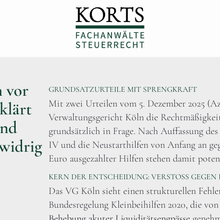
n vor
GRUNDSATZURTEILE MIT SPRENGKRAFT
Mit zwei Urteilen vom 5. Dezember 2025 (Az. 
klärt
Verwaltungsgericht Köln die Rechtmäßigkeit
und
grundsätzlich in Frage. Nach Auffassung des
swidrig
IV und die Neustarthilfen von Anfang an geg
Euro ausgezahlter Hilfen stehen damit potent
KERN DER ENTSCHEIDUNG: VERSTOSS GEGEN E
Das VG Köln sieht einen strukturellen Fehl
Bundesregelung Kleinbeihilfen 2020, die vo
Behebung akuter Liquiditätsengpässe
genehmi