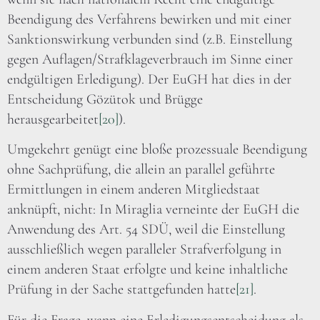
Beendigung des Verfahrens bewirken und mit einer
Sanktionswirkung verbunden sind (z.B. Einstellung
gegen Auflagen/Strafklageverbrauch im Sinne einer
endgültigen Erledigung). Der EuGH hat dies in der
Entscheidung Gözütok und Brügge
herausgearbeitet
[20]
).
Umgekehrt genügt eine bloße prozessuale Beendigung
ohne Sachprüfung, die allein an parallel geführte
Ermittlungen in einem anderen Mitgliedstaat
anknüpft, nicht: In Miraglia verneinte der EuGH die
Anwendung des Art. 54 SDÜ, weil die Einstellung
ausschließlich wegen paralleler Strafverfolgung in
einem anderen Staat erfolgte und keine inhaltliche
Prüfung in der Sache stattgefunden hatte
[21]
.
Für die Frage, wann eine Erledigungsentscheidung als