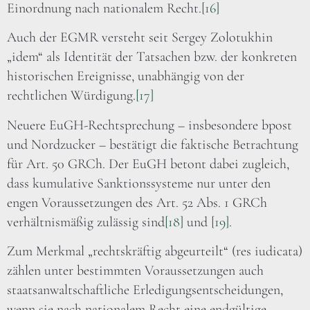
Einordnung nach nationalem Recht.
[16]
Auch der EGMR versteht seit Sergey Zolotukhin
„idem“ als Identität der Tatsachen bzw. der konkreten
historischen Ereignisse, unabhängig von der
rechtlichen Würdigung.
[17]
Neuere EuGH-Rechtsprechung – insbesondere bpost
und Nordzucker – bestätigt die faktische Betrachtung
für Art. 50 GRCh. Der EuGH betont dabei zugleich,
dass kumulative Sanktionssysteme nur unter den
engen Voraussetzungen des Art. 52 Abs. 1 GRCh
verhältnismäßig zulässig sind
[18]
und
[19]
.
Zum Merkmal „rechtskräftig abgeurteilt“ (res iudicata)
zählen unter bestimmten Voraussetzungen auch
staatsanwaltschaftliche Erledigungsentscheidungen,
wenn sie nach nationalem Recht eine endgültige