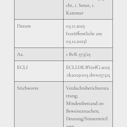
cht, 1. Senat, 1.
Kammer
Datum
03.11.2025
(veröffentlicht am
03.12.2025)
Az.
1 BvR 573/25
ECLI
ECLI:DE:BVerfG:2025
:rk20251103.1bvr057325
Stichworte
Verdachtsberichtersta
ttung;
Mindestbestand an
Beweistatsachen;
Deutung/Sinnermittl
ung;