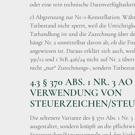
oder eine rein technische Datenverfügbarkeit
c) Abgrenzung zur Nr.-1-Konstellation. Währ
Tatbestand nicht sperrt, weil die Unrichtig
Tathandlung ist und die Zurechnung über den
hängt Nr. 2 unmittelbar davon ab, ob die Fi
angewiesen ist. Daraus erklärt sich auch, we
391/12 und 1 StR 426/24 nicht auf Nr. 2 über
nicht „nur“ Zurechnungs-, sondern Tatbesta
4.3 § 370 ABS. 1 NR. 3
VERWENDUNG VON
STEUERZEICHEN/STEU
Die seltenere Variante des § 370 Abs. 1 Nr. 3
ausgestaltet, sondern knüpft an die pflicht
Steuerzeichen/Steuerstempeln und den Verkü