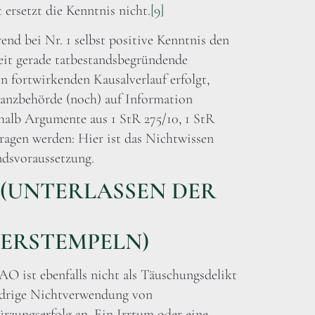
 ersetzt die Kenntnis nicht.
[9]
end bei Nr. 1 selbst positive Kenntnis den
keit gerade tatbestandsbegründende
 fortwirkenden Kausalverlauf erfolgt,
nanzbehörde (noch) auf Information
shalb Argumente aus 1 StR 275/10, 1 StR
tragen werden: Hier ist das Nichtwissen
ndsvoraussetzung.
 AO (UNTERLASSEN DER
ERSTEMPELN)
 AO ist ebenfalls nicht als Täuschungsdelikt
widrige Nichtverwendung von
rzungserfolg an. Ein Irrtum oder eine