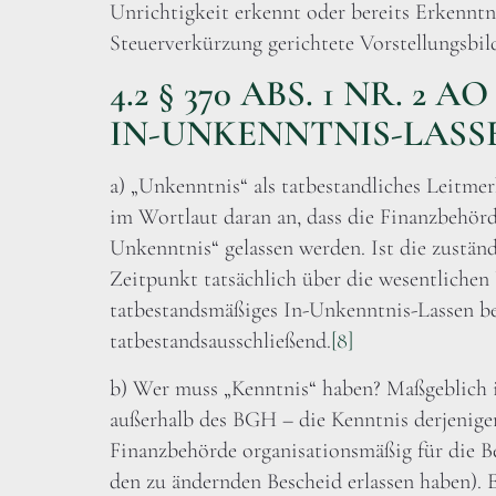
Unrichtigkeit erkennt oder bereits Erkenntni
Steuerverkürzung gerichtete Vorstellungsbil
4.2 § 370 ABS. 1 NR. 2
IN-UNKENNTNIS-LASS
a) „Unkenntnis“ als tatbestandliches Leitmer
im Wortlaut daran an, dass die Finanzbehörd
Unkenntnis“ gelassen werden. Ist die zustä
Zeitpunkt tatsächlich über die wesentlichen
tatbestandsmäßiges In-Unkenntnis-Lassen beg
tatbestandsausschließend.
[8]
b) Wer muss „Kenntnis“ haben? Maßgeblich i
außerhalb des BGH – die Kenntnis derjenigen
Finanzbehörde organisationsmäßig für die Be
den zu ändernden Bescheid erlassen haben). 