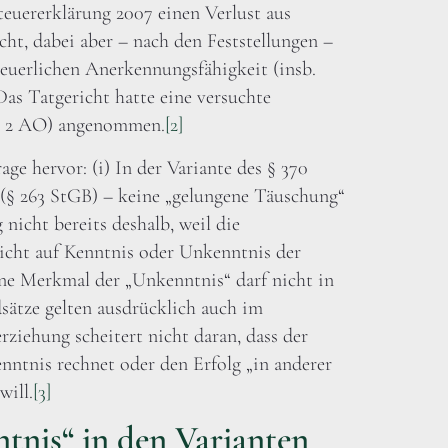
euererklärung 2007 einen Verlust aus
t, dabei aber – nach den Feststellungen –
euerlichen Anerkennungsfähigkeit (insb.
Das Tatgericht hatte eine versuchte
bs. 2 AO) angenommen.
[2]
ge hervor: (i) In der Variante des § 370
g (§ 263 StGB) – keine „gelungene Täuschung“
 nicht bereits deshalb, weil die
nicht auf Kenntnis oder Unkenntnis der
ene Merkmal der „Unkenntnis“ darf nicht in
dsätze gelten ausdrücklich auch im
ziehung scheitert nicht daran, dass der
nntnis rechnet oder den Erfolg „in anderer
will.
[3]
tnis“ in den Varianten