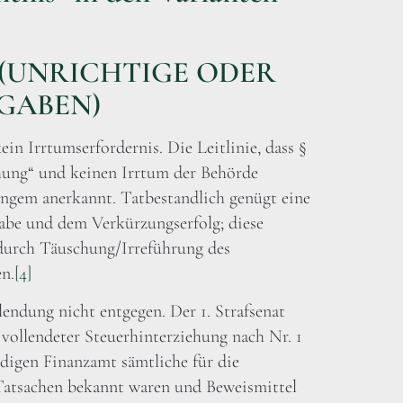
 AO (UNRICHTIGE ODER
GABEN)
n Irrtumserfordernis. Die Leitlinie, dass §
hung“ und keinen Irrtum der Behörde
langem anerkannt. Tatbestandlich genügt eine
abe und dem Verkürzungserfolg; diese
 durch Täuschung/Irreführung des
n.
[4]
endung nicht entgegen. Der 1. Strafsenat
n vollendeter Steuerhinterziehung nach Nr. 1
ndigen Finanzamt sämtliche für die
Tatsachen bekannt waren und Beweismittel