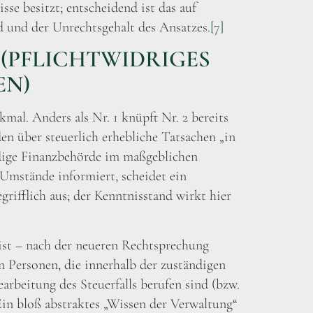
sse besitzt; entscheidend ist das auf
d und der Unrechtsgehalt des Ansatzes.
[7]
 AO (PFLICHTWIDRIGES
EN)
kmal. Anders als Nr. 1 knüpft Nr. 2 bereits
en über steuerlich erhebliche Tatsachen „in
ndige Finanzbehörde im maßgeblichen
 Umstände informiert, scheidet ein
rifflich aus; der Kenntnisstand wirkt hier
st – nach der neueren Rechtsprechung
 Personen, die innerhalb der zuständigen
arbeitung des Steuerfalls berufen sind (bzw.
Ein bloß abstraktes „Wissen der Verwaltung“