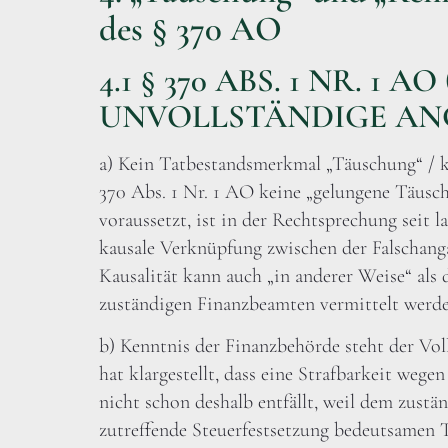
des § 370 AO
4.1 § 370 ABS. 1 NR. 1
UNVOLLSTÄNDIGE AN
a) Kein Tatbestandsmerkmal „Täuschung“ / kei
370 Abs. 1 Nr. 1 AO keine „gelungene Täusc
voraussetzt, ist in der Rechtsprechung seit 
kausale Verknüpfung zwischen der Falschang
Kausalität kann auch „in anderer Weise“ als
zuständigen Finanzbeamten vermittelt werde
b) Kenntnis der Finanzbehörde steht der Voll
hat klargestellt, dass eine Strafbarkeit wege
nicht schon deshalb entfällt, weil dem zustä
zutreffende Steuerfestsetzung bedeutsamen 