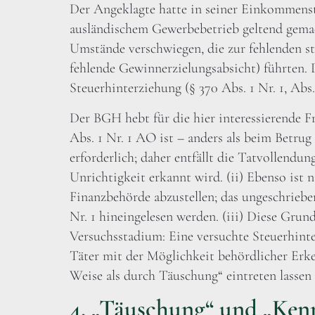
Der Angeklagte hatte in seiner Einkommenst
ausländischem Gewerbebetrieb geltend gemach
Umstände verschwiegen, die zur fehlenden st
fehlende Gewinnerzielungsabsicht) führten. 
Steuerhinterziehung (§ 370 Abs. 1 Nr. 1, A
Der BGH hebt für die hier interessierende Fra
Abs. 1 Nr. 1 AO ist – anders als beim Betru
erforderlich; daher entfällt die Tatvollendung
Unrichtigkeit erkannt wird. (ii) Ebenso ist 
Finanzbehörde abzustellen; das ungeschrieb
Nr. 1 hineingelesen werden. (iii) Diese Grun
Versuchsstadium: Eine versuchte Steuerhinter
Täter mit der Möglichkeit behördlicher Erke
Weise als durch Täuschung“ eintreten lassen 
4. „Täuschung“ und „Kenn