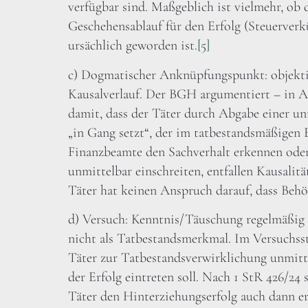
verfügbar sind. Maßgeblich ist vielmehr, ob 
Geschehensablauf für den Erfolg (Steuerverk
ursächlich geworden ist.
[5]
c) Dogmatischer Anknüpfungspunkt: objekti
Kausalverlauf. Der BGH argumentiert – in A
damit, dass der Täter durch Abgabe einer un
„in Gang setzt“, der im tatbestandsmäßigen 
Finanzbeamte den Sachverhalt erkennen oder
unmittelbar einschreiten, entfallen Kausalit
Täter hat keinen Anspruch darauf, dass Behö
d) Versuch: Kenntnis/Täuschung regelmäßig 
nicht als Tatbestandsmerkmal. Im Versuchss
Täter zur Tatbestandsverwirklichung unmitte
der Erfolg eintreten soll. Nach 1 StR 426/24
Täter den Hinterziehungserfolg auch dann er