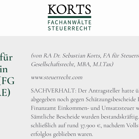
für
(von RA Dr. Sebastian Korts, FA für Steuerr
Gesellschaftsrecht, MBA, M.I.Tax)
in
www.steuerrecht.com
 (FG
AE)
SACHVERHALT: Der Antragsteller hatte übe
abgegeben noch gegen Schätzungsbescheide Ei
Finanzamt Einkommen- und Umsatzsteuer wi
Sämtliche Bescheide wurden bestandskräftig
schließlich auf rund 37.900 €, nachdem Vol
erfolglos geblieben waren.