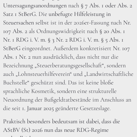
Untersagungsanordnungen
nach
§ 7 Abs. 1 oder Abs. 2
Satz 1 StBerG
. Die
unbefugte Hilfeleistung in
Steuersachen
selbst ist in der 2026er-Fassung nach
Nr.
107 Abs. 2
als Ordnungswidrigkeit nach
§ 20 Abs. 1
Nr. 1 RDG i. V. m. § 3 Nr. 2 RDG i. V. m. § 5 Abs. 1
StBerG
eingeordnet. Außerdem konkretisiert
Nr. 107
Abs. 1 Nr. 2
nun ausdrücklich, dass nicht nur die
Bezeichnung „Steuerberatungsgesellschaft“, sondern
auch „Lohnsteuerhilfeverein“ und „Landwirtschaftliche
Buchstelle“ geschützt sind. Das ist keine bloße
sprachliche Kosmetik, sondern eine strukturelle
Neuordnung der Bußgeldtatbestände im Anschluss an
die seit
1. Januar 2025
geänderte Gesetzeslage.
Praktisch besonders bedeutsam ist dabei, dass die
AStBV (St) 2026 nun das neue RDG-Regime