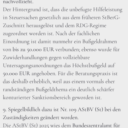
nachvollzieht.
Der Hintergrund ist, dass die unbefugte Hilfeleistung
in Steuersachen gesetzlich aus dem früheren StBerG-
Zuschnitt herausgelöst und dem RDG-Regime
zugeordnet worden ist. Nach der fachlichen
Einordnung ist damit nunmehr ein Bußgeldrahmen
von
bis zu 50.000 EUR
verbunden; ebenso wurde für
Zuwiderhandlungen gegen vollziehbare
Untersagungsanordnungen das Höchstbußgeld auf
50.000 EUR
angehoben. Für die Beratungspraxis ist
das deshalb erheblich, weil aus einem vormals eher
randständigen Bußgeldthema ein deutlich schärfer
konturierter Sanktionsbereich geworden ist.
9. Spiegelbildlich dazu ist Nr. 109 AStBV (St) bei den
Zuständigkeiten geändert worden.
Die AStBV (St) 2025 wies dem
Bundeszentralamt für