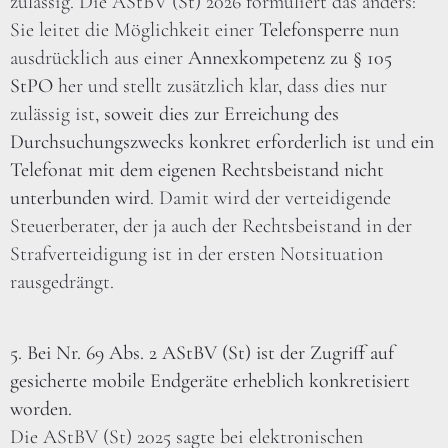
zulässig. Die AStBV (St) 2026 formuliert das anders:
Sie leitet die Möglichkeit einer
Telefonsperre
nun
ausdrücklich aus einer
Annexkompetenz zu § 105
StPO
her und stellt zusätzlich klar, dass dies nur
zulässig ist,
soweit dies zur Erreichung des
Durchsuchungszwecks konkret erforderlich ist
und
ein
Telefonat mit dem eigenen Rechtsbeistand nicht
unterbunden wird
. Damit wird der verteidigende
Steuerberater, der ja auch der Rechtsbeistand in der
Strafverteidigung ist in der ersten Notsituation
rausgedrängt.
5. Bei Nr. 69 Abs. 2 AStBV (St) ist der Zugriff auf
gesicherte mobile Endgeräte erheblich konkretisiert
worden.
Die AStBV (St) 2025 sagte bei elektronischen