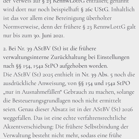
der Verweis auf
§ 23 RennwLottG
entfallen; genannt
wird dort nur noch beispielhaft
§ 26c UStG
. Inhaltlich
ist das vor allem eine Bereinigung überholter
Normverweise, denn der frühere § 23 RennwLottG galt
nur bis zum
30. Juni 2021
.
2. Bei Nr. 39 AStBV (St) ist die frühere
verwaltungsinterne Zurückhaltung bei Einstellungen
nach §§ 154, 154a StPO aufgehoben worden.
Die AStBV (St) 2025 enthielt in
Nr. 39 Abs. 5
noch die
ausdrückliche Anweisung, von
§§ 154 und 154a StPO
„nur in Ausnahmefällen“ Gebrauch zu machen, solange
die Besteuerungsgrundlagen noch nicht ermittelt
seien. Genau dieser Absatz ist in der AStBV (St) 2026
weggefallen. Das ist eine echte verfahrensrechtliche
Akzentverschiebung: Die frühere Selbstbindung der
Verwaltung besteht nicht mehr, sodass eine frühe