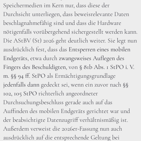
Speichermedien im Kern nur, dass diese der
Durchsicht unterliegen, dass beweisrelevante Daten
beschlagnahmefähig sind und dass die Hardware
nötigenfalls vorübergehend sichergestellt werden kann.
Die AStBV (St) 2026 geht deutlich weiter. Sie legt nun
ausdrücklich fest, dass das
Entsperren eines mobilen
Endgeräts
, etwa durch
zwangsweises Auflegen des
Fingers des Beschuldigten
, von
§ 81b Abs. 1 StPO i. V.
m. §§ 94 ff. StPO
als Ermächtigungsgrundlage
jedenfalls dann
gedeckt sei, wenn ein zuvor nach
§§
102, 105 StPO
richterlich angeordneter
Durchsuchungsbeschluss gerade auch auf das
Auffinden des mobilen Endgeräts gerichtet war und
der beabsichtigte Datenzugriff verhältnismäßig ist.
Außerdem verweist die 2026er-Fassung nun auch
ausdrücklich auf die entsprechende Geltung bei