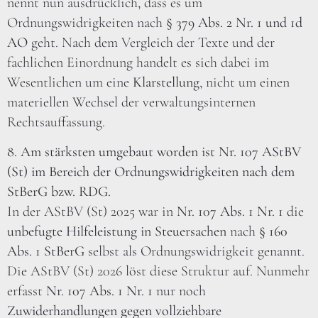
nennt nun ausdrücklich, dass es um
Ordnungswidrigkeiten nach
§ 379 Abs. 2 Nr. 1 und 1d
AO
geht. Nach dem Vergleich der Texte und der
fachlichen Einordnung handelt es sich dabei im
Wesentlichen um eine
Klarstellung
, nicht um einen
materiellen Wechsel der verwaltungsinternen
Rechtsauffassung.
8. Am stärksten umgebaut worden ist Nr. 107 AStBV
(St) im Bereich der Ordnungswidrigkeiten nach dem
StBerG bzw. RDG.
In der AStBV (St) 2025 war in
Nr. 107 Abs. 1 Nr. 1
die
unbefugte Hilfeleistung in Steuersachen
nach
§ 160
Abs. 1 StBerG
selbst als Ordnungswidrigkeit genannt.
Die AStBV (St) 2026 löst diese Struktur auf. Nunmehr
erfasst
Nr. 107 Abs. 1 Nr. 1
nur noch
Zuwiderhandlungen gegen vollziehbare