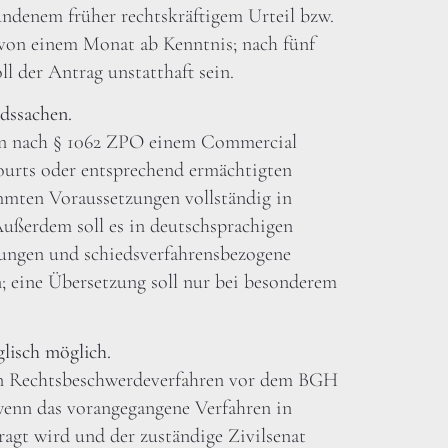
undenem früher rechtskräftigem Urteil bzw.
 von einem Monat ab Kenntnis; nach fünf
ll der Antrag unstatthaft sein.
dssachen.
ren nach § 1062 ZPO einem Commercial
urts oder entsprechend ermächtigten
mmten Voraussetzungen vollständig in
Außerdem soll es in deutschsprachigen
ungen und schiedsverfahrensbezogene
; eine Übersetzung soll nur bei besonderem
lisch möglich.
ein Rechtsbeschwerdeverfahren vor dem BGH
wenn das vorangegangene Verfahren in
ragt wird und der zuständige Zivilsenat