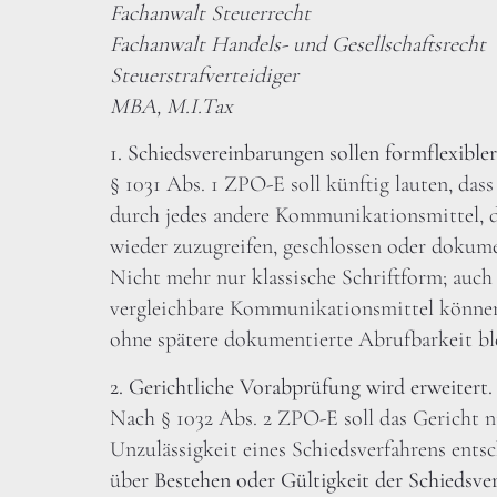
Fachanwalt Steuerrecht
Fachanwalt Handels- und Gesellschaftsrecht
Steuerstrafverteidiger
MBA, M.I.Tax
1. Schiedsvereinbarungen sollen formflexible
§ 1031 Abs. 1 ZPO-E soll künftig lauten, dass
durch jedes andere Kommunikationsmittel, da
wieder zuzugreifen, geschlossen oder dokume
Nicht mehr nur klassische Schriftform; auch
vergleichbare Kommunikationsmittel können
ohne spätere dokumentierte Abrufbarkeit ble
2. Gerichtliche Vorabprüfung wird erweitert.
Nach § 1032 Abs. 2 ZPO-E soll das Gericht n
Unzulässigkeit eines Schiedsverfahrens ents
über
Bestehen oder Gültigkeit der Schiedsve