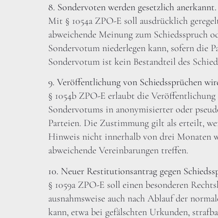
8. Sondervoten werden gesetzlich anerkannt.
Mit § 1054a ZPO-E soll ausdrücklich geregelt
abweichende Meinung zum Schiedsspruch od
Sondervotum niederlegen kann, sofern die Pa
Sondervotum ist kein Bestandteil des Schied
9. Veröffentlichung von Schiedssprüchen wird
§ 1054b ZPO-E erlaubt die Veröffentlichung 
Sondervotums in anonymisierter oder pseu
Parteien. Die Zustimmung gilt als erteilt, 
Hinweis nicht innerhalb von drei Monaten w
abweichende Vereinbarungen treffen.
10. Neuer Restitutionsantrag gegen Schiedss
§ 1059a ZPO-E soll einen besonderen Rechtsb
ausnahmsweise auch nach Ablauf der normal
kann, etwa bei gefälschten Urkunden, strafba