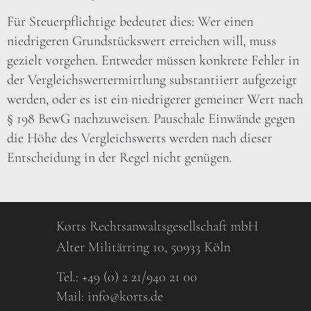
Für Steuerpflichtige bedeutet dies: Wer einen
niedrigeren Grundstückswert erreichen will, muss
gezielt vorgehen. Entweder müssen konkrete Fehler in
der Vergleichswertermittlung substantiiert aufgezeigt
werden, oder es ist ein niedrigerer gemeiner Wert nach
§ 198 BewG nachzuweisen. Pauschale Einwände gegen
die Höhe des Vergleichswerts werden nach dieser
Entscheidung in der Regel nicht genügen.
Korts Rechtsanwaltsgesellschaft mbH
Alter Militärring 10, 50933 Köln
Tel.:
+49 (0) 2 21/940 21 00
Mail:
info@korts.de