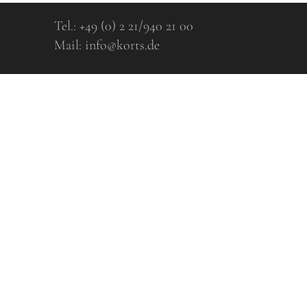
Tel.:
+49 (0) 2 21/940 21 00
Mail:
info@korts.de