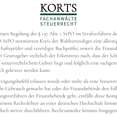
inen Regelung des § 137 Abs. 1 StPO im Strafverfahren des
 StPO normierten Kreis der Wahlverteidiger eine alleinig
chaftsprüfer und vereidigte Buchprüfer, soweit die Finanz
 Gesetzgeber rechtlich der Erkenntnis nach, dass der S
steuerrechtlichem Gebiet liegt und folglich eine sachger
ch geleistet werden kann.
ingungsbefehl erlassen wurde oder mehr als eine Steuerstr
ht Gebrauch gemacht hat oder die Finanzbehörde den Fall
ungsverfahren der Finanzbehörde geht, entfällt diese Komp
einem Rechtslehrer an einer deutschen Hochschule könn
doch weiter durchführen. Rechtsanwälte können hingegen i