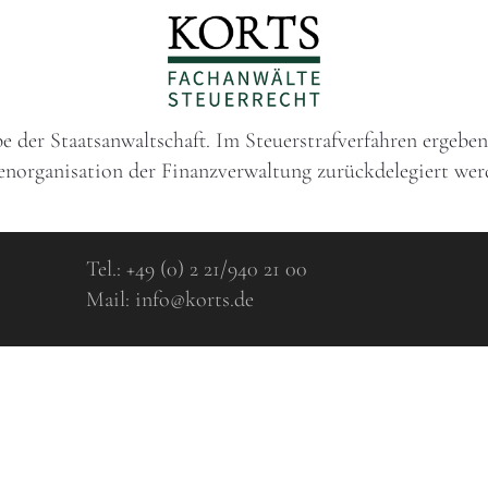
 der Staatsanwaltschaft. Im Steuerstrafverfahren ergeben
denorganisation der Finanzverwaltung zurückdelegiert we
Tel.:
+49 (0) 2 21/940 21 00
Mail:
info@korts.de