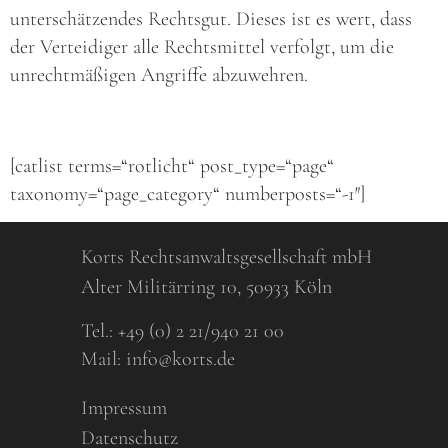
unterschätzendes Rechtsgut. Dieses ist es wert, dass
der Verteidiger alle Rechtsmittel verfolgt, um die
unrechtmäßigen Angriffe abzuwehren.
[catlist terms=“rotlicht“ post_type=“page“
taxonomy=“page_category“ numberposts=“-1″]
Korts Rechtsanwaltsgesellschaft mbH
Alter Militärring 10, 50933 Köln
Tel.:
+49 (0) 2 21/940 21 00
Mail:
info@korts.de
Impressum
Datenschutz