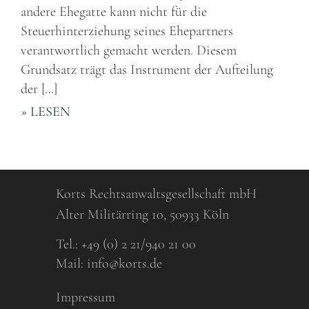
andere Ehegatte kann nicht für die
Steuerhinterziehung seines Ehepartners
verantwortlich gemacht werden. Diesem
Grundsatz trägt das Instrument der Aufteilung
der […]
» LESEN
Korts Rechtsanwaltsgesellschaft mbH
Alter Militärring 10, 50933 Köln
Tel.:
+49 (0) 2 21/940 21 00
Mail:
info@korts.de
Impressum