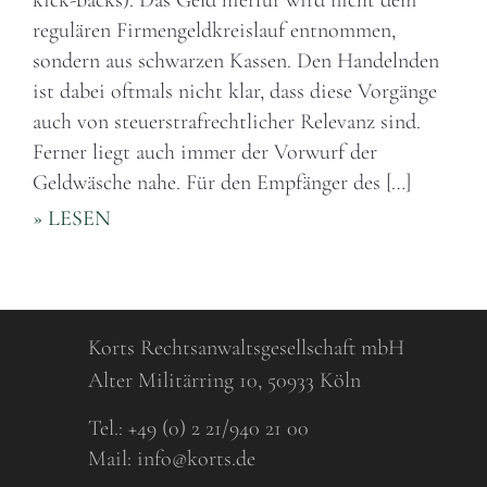
kick-backs). Das Geld hierfür wird nicht dem
regulären Firmengeldkreislauf entnommen,
sondern aus schwarzen Kassen. Den Handelnden
ist dabei oftmals nicht klar, dass diese Vorgänge
auch von steuerstrafrechtlicher Relevanz sind.
Ferner liegt auch immer der Vorwurf der
Geldwäsche nahe. Für den Empfänger des […]
» LESEN
Korts Rechtsanwaltsgesellschaft mbH
Alter Militärring 10, 50933 Köln
Tel.:
+49 (0) 2 21/940 21 00
Mail:
info@korts.de